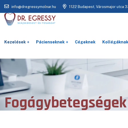
info@dregressymolnar.hu
1122 Budapest, Városmajor utca 3
Kezelések
Pácienseknek
Cégeknek
Kollégákna
Fogágybetegségek