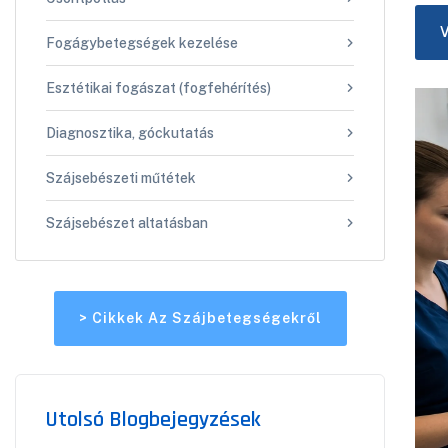
Fogágybetegségek kezelése
Esztétikai fogászat (fogfehérítés)
Diagnosztika, góckutatás
Szájsebészeti műtétek
Szájsebészet altatásban
> Cikkek Az Szájbetegségekről
Utolsó Blogbejegyzések