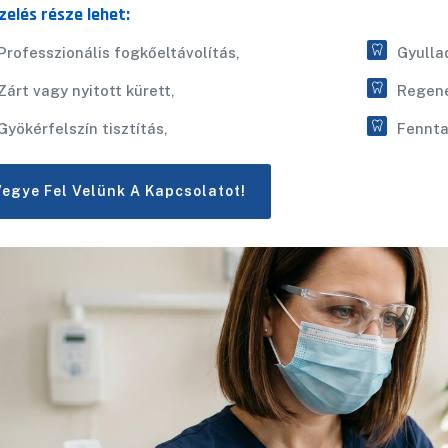
zelés része lehet:
Professzionális fogkőeltávolítás,
Gyulla
Zárt vagy nyitott kürett,
Regene
Gyökérfelszín tisztítás,
Fennta
Vegye Fel Velünk A Kapcsolatot!