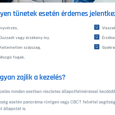
lyen tünetek esetén érdemes jelentke
Ínyvérzés,
Vissza
Duzzadt vagy érzékeny íny,
Érzéke
Kellemetlen szájszag,
Gyakra
Mozgó fogak,
gyan zajlik a kezelés?
zelés minden esetben részletes állapotfelméréssel kezdődi
ség esetén panoráma röntgen vagy CBCT felvétel segítségé
t állapotát is.