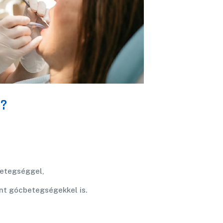
e?
etegséggel,
nt gócbetegségekkel is.