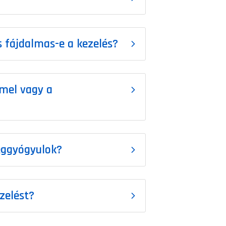
és fájdalmas-e a kezelés?
mel vagy a
meggyógyulok?
zelést?