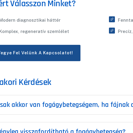
ért Válasszon Minket?
Modern diagnosztikai háttér
Fennta
Komplex, regeneratív szemlélet
Precíz
Vegye Fel Velünk A Kapcsolatot!
akori Kérdések
sak akkor van fogágybetegségem, ha fájnak 
ényleg visszafordítható a fogágybetegség?