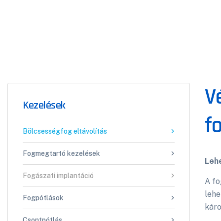
V
Kezelések
f
Bölcsességfog eltávolítás
Fogmegtartó kezelések
Leh
Fogászati implantáció
A fo
lehe
Fogpótlások
káro
Csontpótlás