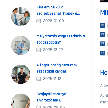
Félelem nélkül a
Mi
szájsebésznél: Tippek a
szorongás leküzdéséhez
2026-01-09
Mélyaltatás vagy szedáció a
fogászatban?
2025-12-22
A fogatlanság nem csak
Ho
esztétikai kérdés.
2025-11-12
A ke
Szájnyálkahártya-
Szük
elváltozások I. –
cson
Daganatmegelőző állapotok
2025-09-05