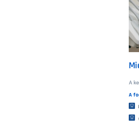
Mi
A ke
A f