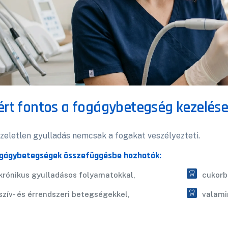
ért fontos a fogágybetegség kezelés
zeletlen gyulladás nemcsak a fogakat veszélyezteti.
ogágybetegségek összefüggésbe hozhatók:
krónikus gyulladásos folyamatokkal,
cukorb
szív- és érrendszeri betegségekkel,
valami