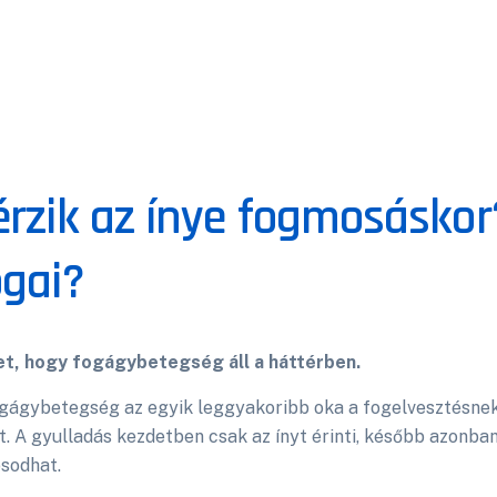
érzik az ínye fogmosásko
ogai?
et, hogy fogágybetegség áll a háttérben.
gágybetegség az egyik leggyakoribb oka a fogelvesztésnek
t. A gyulladás kezdetben csak az ínyt érinti, később azonba
sodhat.