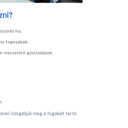
zni?
húzódó íny,
ny fognyakak,
n visszatérő gyulladások.
k.
vel vizsgáljuk meg a fogakat tartó