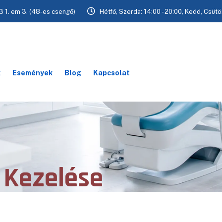
3 1. em 3. (48-es csengő)
Hétfő, Szerda: 14:00 - 20:00, Kedd, Csütö
k
Események
Blog
Kapcsolat
 Kezelése