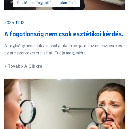
,
,
Esztétika
Fogpótlás
Implantáció
2025-11-12
A fogatlanság nem csak esztétikai kérdés.
A foghiány nemcsak a mosolyunkat rontja, de az emésztésre és
az arc szerkezetére is hat. Tudja meg, miért...
> Tovább A Cikkre