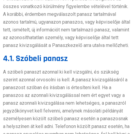
összes vonatkozó körülmény figyelembe vételével történik.
A korábbi, érdemben megválaszolt panasz tartalmával
azonos tartalmú, ugyanazon panaszos, vagy képviselője által
tett, ismételt, új információt nem tartalmazó panasz, valamint
az azonosíthatatlan személy, vagy képviselője által tett
panasz kivizsgálását a Panaszkezelő arra utalva mellőzheti.
4.1. Szóbeli panasz
A szóbeli panaszt azonnal ki kell vizsgálni, és szükség
szerint azonnal orvosolni is kell. A panasz kivizsgálásáról a
panaszost szóban és írásban is értesíteni kell. Ha a
panaszos az azonnali kivizsgálással nem ért egyet vagy a
panasz azonnali kivizsgálása nem lehetséges, a panaszról
jegyzőkönyvet kell felvenni, amelynek másolati példányát
személyesen közölt szóbeli panasz esetén a panaszosnak
a helyszínen át kell adni. Telefonon közölt panasz esetén, ha