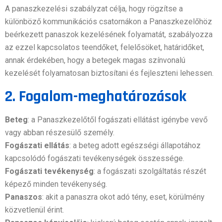
A panaszkezelési szabályzat célja, hogy rögzítse a
különböző kommunikációs csatornákon a Panaszkezelőhöz
beérkezett panaszok kezelésének folyamatát, szabályozza
az ezzel kapcsolatos teendőket, felelősöket, határidőket,
annak érdekében, hogy a betegek magas színvonalú
kezelését folyamatosan biztosítani és fejleszteni lehessen.
2. Fogalom-meghatározások
Beteg
: a Panaszkezelőtől fogászati ellátást igénybe vevő
vagy abban részesülő személy.
Fogászati ellátás
: a beteg adott egészségi állapotához
kapcsolódó fogászati tevékenységek összessége.
Fogászati tevékenység
: a fogászati szolgáltatás részét
képező minden tevékenység.
Panaszos
: akit a panaszra okot adó tény, eset, körülmény
közvetlenül érint.