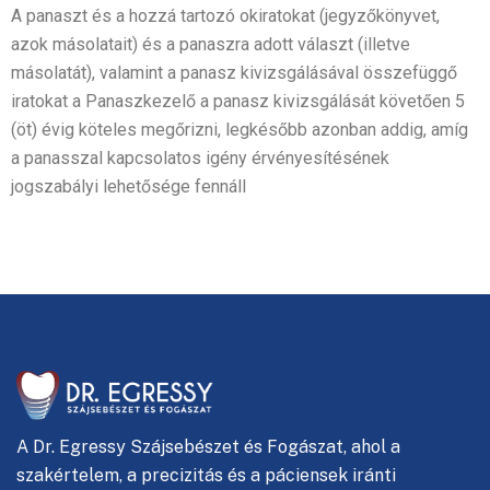
A panaszt és a hozzá tartozó okiratokat (jegyzőkönyvet,
azok másolatait) és a panaszra adott választ (illetve
másolatát), valamint a panasz kivizsgálásával összefüggő
iratokat a Panaszkezelő a panasz kivizsgálását követően 5
(öt) évig köteles megőrizni, legkésőbb azonban addig, amíg
a panasszal kapcsolatos igény érvényesítésének
jogszabályi lehetősége fennáll
A
Dr. Egressy Szájsebészet és Fogászat, ahol
a
szakértelem, a precizitás és a páciensek iránti