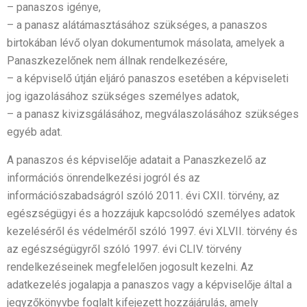
– panaszos igénye,
– a panasz alátámasztásához szükséges, a panaszos
birtokában lévő olyan dokumentumok másolata, amelyek a
Panaszkezelőnek nem állnak rendelkezésére,
– a képviselő útján eljáró panaszos esetében a képviseleti
jog igazolásához szükséges személyes adatok,
– a panasz kivizsgálásához, megválaszolásához szükséges
egyéb adat.
A panaszos és képviselője adatait a Panaszkezelő az
információs önrendelkezési jogról és az
információszabadságról szóló 2011. évi CXII. törvény, az
egészségügyi és a hozzájuk kapcsolódó személyes adatok
kezeléséről és védelméről szóló 1997. évi XLVII. törvény és
az egészségügyről szóló 1997. évi CLIV. törvény
rendelkezéseinek megfelelően jogosult kezelni. Az
adatkezelés jogalapja a panaszos vagy a képviselője által a
jegyzőkönyvbe foglalt kifejezett hozzájárulás, amely