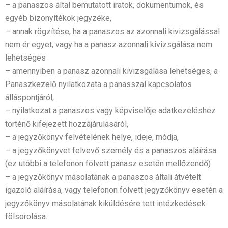
– a panaszos által bemutatott iratok, dokumentumok, és
egyéb bizonyítékok jegyzéke,
– annak rögzítése, ha a panaszos az azonnali kivizsgálással
nem ér egyet, vagy ha a panasz azonnali kivizsgálása nem
lehetséges
– amennyiben a panasz azonnali kivizsgálása lehetséges, a
Panaszkezelő nyilatkozata a panasszal kapcsolatos
álláspontjáról,
– nyilatkozat a panaszos vagy képviselője adatkezeléshez
történő kifejezett hozzájárulásáról,
– a jegyzőkönyv felvételének helye, ideje, módja,
– a jegyzőkönyvet felvevő személy és a panaszos aláírása
(ez utóbbi a telefonon fölvett panasz esetén mellőzendő)
– a jegyzőkönyv másolatának a panaszos általi átvételt
igazoló aláírása, vagy telefonon fölvett jegyzőkönyv esetén a
jegyzőkönyv másolatának kiküldésére tett intézkedések
fölsorolása.