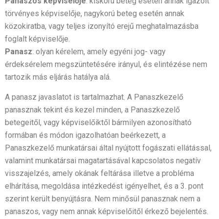
Panaszos képviselője
: kiskorú beteg esetén annak igazolt
törvényes képviselője, nagykorú beteg esetén annak
közokiratba, vagy teljes izonyító erejű meghatalmazásba
foglalt képviselője.
Panasz
: olyan kérelem, amely egyéni jog- vagy
érdeksérelem megszüntetésére irányul, és elintézése nem
tartozik más eljárás hatálya alá.
A panasz javaslatot is tartalmazhat. A Panaszkezelő
panasznak tekint és kezel minden, a Panaszkezelő
betegeitől, vagy képviselőiktől bármilyen azonosítható
formában és módon igazolhatóan beérkezett, a
Panaszkezelő munkatársai által nyújtott fogászati ellátással,
valamint munkatársai magatartásával kapcsolatos negatív
visszajelzés, amely okának feltárása illetve a probléma
elhárítása, megoldása intézkedést igényelhet, és a 3. pont
szerint került benyújtásra. Nem minősül panasznak nem a
panaszos, vagy nem annak képviselőitől érkező bejelentés.