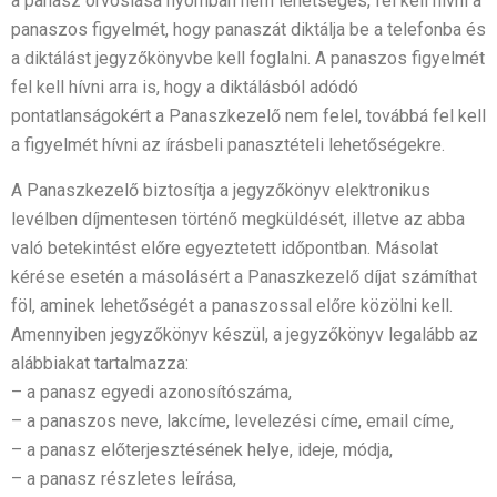
a panasz orvoslása nyomban nem lehetséges, fel kell hívni a
panaszos figyelmét, hogy panaszát diktálja be a telefonba és
a diktálást jegyzőkönyvbe kell foglalni. A panaszos figyelmét
fel kell hívni arra is, hogy a diktálásból adódó
pontatlanságokért a Panaszkezelő nem felel, továbbá fel kell
a figyelmét hívni az írásbeli panasztételi lehetőségekre.
A Panaszkezelő biztosítja a jegyzőkönyv elektronikus
levélben díjmentesen történő megküldését, illetve az abba
való betekintést előre egyeztetett időpontban. Másolat
kérése esetén a másolásért a Panaszkezelő díjat számíthat
föl, aminek lehetőségét a panaszossal előre közölni kell.
Amennyiben jegyzőkönyv készül, a jegyzőkönyv legalább az
alábbiakat tartalmazza:
– a panasz egyedi azonosítószáma,
– a panaszos neve, lakcíme, levelezési címe, email címe,
– a panasz előterjesztésének helye, ideje, módja,
– a panasz részletes leírása,