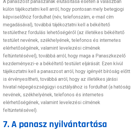
A panaszost panaszának elutasítása esetén a válaszban
külön tájékoztatni kell arról, hogy pontosan mely betegjogi
képviselőhöz fordulhat (név, telefonszám, e-mail cím
megadásával), továbbá tájékoztatni kell a békéltető
testülethez fordulás lehetőségéről (az illetékes békéltető
testület nevének, székhelyének, telefonos és internetes
elérhetőségének, valamint levelezési címének
feltüntetésével), továbbá arról, hogy maga a Panaszkezelő
kezdeményezi-e a békéltető testület eljárását. Ezen kívül
tájékoztatni kell a panaszost arról, hogy igényét bíróság előtt
is érvényesítheti, továbbá arról, hogy az illetékes járási
hivatal népegészségügyi osztályához is fordulhat (a hatóság
nevének, székhelyének, telefonos és internetes
elérhetőségének, valamint levelezési címének
feltüntetésével).
7. A panasz nyilvántartása