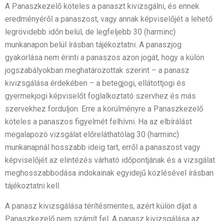
A Panaszkezelő köteles a panaszt kivizsgálni, és ennek
eredményéről a panaszost, vagy annak képviselőjét a lehető
legrövidebb időn belül, de legfeljebb 30 (harminc)
munkanapon belül írásban tájékoztatni. A panaszjog
gyakorlása nem érinti a panaszos azon jogát, hogy a külön
jogszabályokban meghatározottak szerint – a panasz
kivizsgálása érdekében – a betegjogi, ellátottjogi és
gyermekjogi képviselőt foglalkoztató szervhez és más
szervekhez forduljon. Erre a körülményre a Panaszkezelő
köteles a panaszos figyelmét felhívni. Ha az elbírálást
megalapozó vizsgálat előreláthatólag 30 (harminc)
munkanapnál hosszabb ideig tart, erről a panaszost vagy
képviselőjét az elintézés várható időpontjának és a vizsgálat
meghosszabbodása indokainak egyidejű közlésével írásban
tájékoztatni kell.
A panasz kivizsgálása térítésmentes, azért külön díjat a
Panaszkezelő nem számít fel. A panasz kivizsgálása az