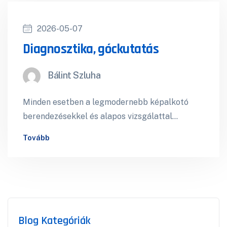
2026-05-07
Diagnosztika, góckutatás
Bálint Szluha
Minden esetben a legmodernebb képalkotó
berendezésekkel és alapos vizsgálattal
térképezzük fel a problémát, ami alapján
Tovább
személyre szabott kezelési tervet is…
Blog Kategóriák