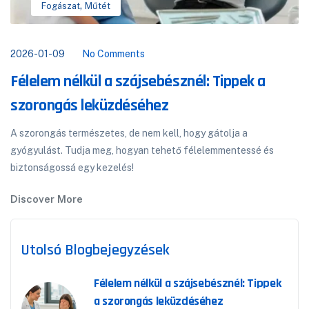
,
Fogászat
Műtét
2026-01-09
No Comments
Félelem nélkül a szájsebésznél: Tippek a
szorongás leküzdéséhez
A szorongás természetes, de nem kell, hogy gátolja a
gyógyulást. Tudja meg, hogyan tehető félelemmentessé és
biztonságossá egy kezelés!
Discover More
Utolsó Blogbejegyzések
Félelem nélkül a szájsebésznél: Tippek
a szorongás leküzdéséhez