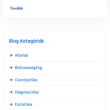
has been the industry’s standard dummy…
Tovább
Blog Kategóriák
Altatás
Bölcsességfog
Csontpótlás
Diagnosztika
Esztétika