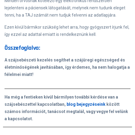
Minden orvosnak kötelező egy elektronikus rendszerben
lejelenteni a páciensek látogatását, melynek nem tudunk eleget
tenni, ha a TAJ számát nem tudjuk felvenni az adatlapjára.
Ezen kívül bármikor szükség lehet arra, hogy gyógyszert írjunk fel,
így ezzel az adattal emiatt is rendelkeznünk kell.
Összefoglalva:
A szájsebészeti kezelés segíthet a szájüregi egészséged és
életminőségének javításában, így érdemes, ha nem halogatja a
félelmei miatt!
Ha még a fentieken kívül bármilyen további kérdése van a
szájsebészettel kapcsolatban,
blog bejegyzéseink
között
számos információt, tanácsot megtalál, vagy vegye fel velünk
a kapcsolatot.