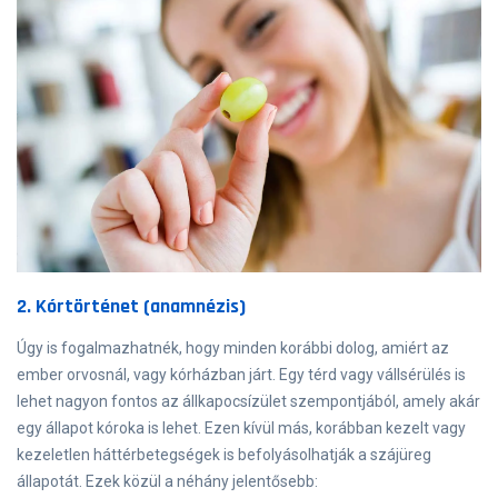
2. Kórtörténet (anamnézis)
Úgy is fogalmazhatnék, hogy minden korábbi dolog, amiért az
ember orvosnál, vagy kórházban járt. Egy térd vagy vállsérülés is
lehet nagyon fontos az állkapocsízület szempontjából, amely akár
egy állapot kóroka is lehet. Ezen kívül más, korábban kezelt vagy
kezeletlen háttérbetegségek is befolyásolhatják a szájüreg
állapotát. Ezek közül a néhány jelentősebb: