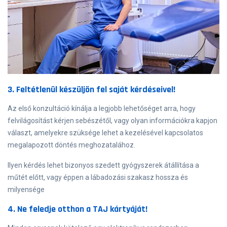
3. Feltétlenül készüljön fel saját kérdéseivel!
Az első konzultáció kínálja a legjobb lehetőséget arra, hogy
felvilágosítást kérjen sebészétől, vagy olyan információkra kapjon
választ, amelyekre szüksége lehet a kezelésével kapcsolatos
megalapozott döntés meghozatalához.
Ilyen kérdés lehet bizonyos szedett gyógyszerek átállítása a
műtét előtt, vagy éppen a lábadozási szakasz hossza és
milyensége
4. Ne feledje otthon a TAJ kártyáját!