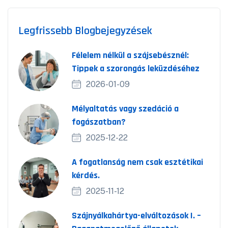
Legfrissebb Blogbejegyzések
Félelem nélkül a szájsebésznél:
Tippek a szorongás leküzdéséhez
2026-01-09
Mélyaltatás vagy szedáció a
fogászatban?
2025-12-22
A fogatlanság nem csak esztétikai
kérdés.
2025-11-12
Szájnyálkahártya-elváltozások I. –