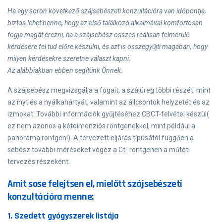
Ha egy soron következő szájsebészeti konzultációra van időpontja,
biztos lehet benne, hogy az első találkozó alkalmával komfortosan
fogja magát érezni, ha a szájsebész összes reálisan felmerülő
kérdésére fel tud előre készülni, és azt is összegyűjti magában, hogy
milyen kérdésekre szeretne választ kapni.
Az alábbiakban ebben segítünk Önnek.
A szájsebész megvizsgálja a fogait, a szájüreg többi részét, mint
az ínyt és a nyálkahártyát, valamint az állcsontok helyzetét és az
izmokat. További információk gyűjtéséhez CBCT-felvétel készül(
ez nem azonos a kétdimenziós röntgenekkel, mint például a
panoráma röntgen!). A tervezett eljárás típusától függően a
sebész további méréseket végez a Ct- röntgenen a műtéti
tervezés részeként.
Amit sose felejtsen el, mielőtt szájsebészeti
konzultációra menne:
1. Szedett gyógyszerek listája