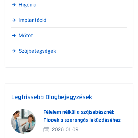
Higénia
Implantáció
Műtét
Szájbetegségek
Legfrissebb Blogbejegyzések
Félelem nélkül a szájsebésznél:
Tippek a szorongás leküzdéséhez
2026-01-09