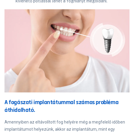
kivehető pótlással lehet a foghiányt megoldani.
A fogászati implantátummal számos probléma
áthidalható.
Amennyiben az eltávolított fog helyére még a megfelelő időben
implantátumot helyezünk, akkor az implantátum, mint egy