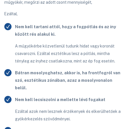
műgyökér, megőrzi az adott csont mennyiségét,
Ezáltal,
Nem kell tartani attól, hogy a fogpótlás és az íny
között rés alakul ki.
A műgyökérbe közvetlenül tudunk hidat vagy koronát
csavarozni. Ezáltal esztétikus lesz a pótlás, mintha
tényleg az ínyhez csatlakozna, mint az ép fog esetén.
Bátran mosolyoghatsz, akkor is, ha frontfogról van
szó, esztétikus zónában, azaz a mosolyvonalon
belül.
Nem kell lecsiszolni a mellette lévő fogakat
Ezáltal azok nem lesznek érzékenyek és elkerülhetőek a
gyökérkezelés szövődményei.