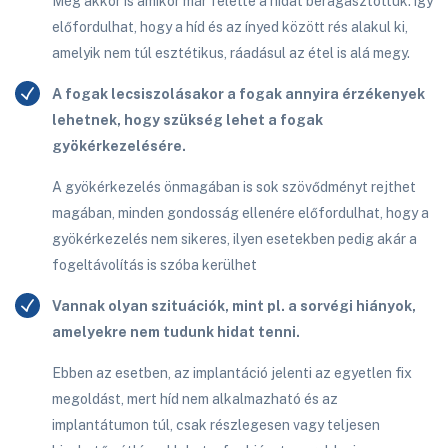
Még akkor is amikor már felette a hidat beragasztottuk. így
előfordulhat, hogy a híd és az ínyed között rés alakul ki,
amelyik nem túl esztétikus, ráadásul az étel is alá megy.
A fogak lecsiszolásakor a fogak annyira érzékenyek
lehetnek, hogy szükség lehet a fogak
gyökérkezelésére.
A gyökérkezelés önmagában is sok szövődményt rejthet
magában, minden gondosság ellenére előfordulhat, hogy a
gyökérkezelés nem sikeres, ilyen esetekben pedig akár a
fogeltávolítás is szóba kerülhet
Vannak olyan szituációk, mint pl. a sorvégi hiányok,
amelyekre nem tudunk hidat tenni.
Ebben az esetben, az implantáció jelenti az egyetlen fix
megoldást, mert híd nem alkalmazható és az
implantátumon túl, csak részlegesen vagy teljesen