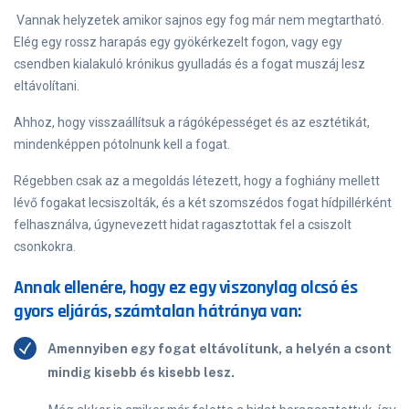
Vannak helyzetek amikor sajnos egy fog már nem megtartható.
Elég egy rossz harapás egy gyökérkezelt fogon, vagy egy
csendben kialakuló krónikus gyulladás és a fogat muszáj lesz
eltávolítani.
Ahhoz, hogy visszaállítsuk a rágóképességet és az esztétikát,
mindenképpen pótolnunk kell a fogat.
Régebben csak az a megoldás létezett, hogy a foghiány mellett
lévő fogakat lecsiszolták, és a két szomszédos fogat hídpillérként
felhasználva, úgynevezett hidat ragasztottak fel a csiszolt
csonkokra.
Annak ellenére, hogy ez egy viszonylag olcsó és
gyors eljárás, számtalan hátránya van:
Amennyiben egy fogat eltávolítunk, a helyén a csont
mindig kisebb és kisebb lesz.